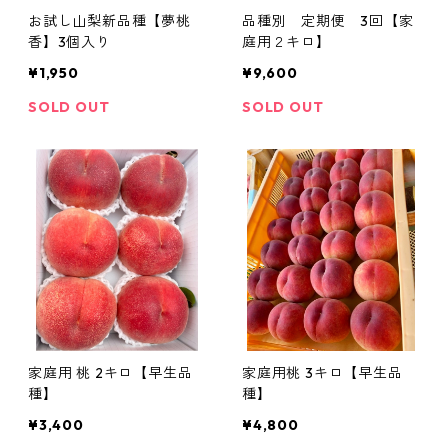
お試し山梨新品種【夢桃
品種別 定期便 3回【家
香】3個入り
庭用２キロ】
¥1,950
¥9,600
SOLD OUT
SOLD OUT
家庭用 桃 2キロ【早生品
家庭用桃 3キロ【早生品
種】
種】
¥3,400
¥4,800